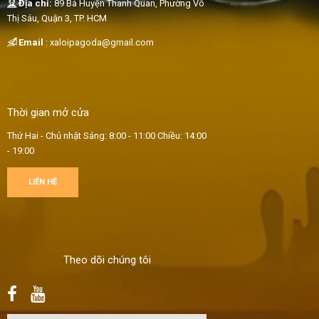
Địa chỉ:
89 Bà Huyện Thanh Quan, Phường Võ
Thị Sáu, Quận 3, TP. HCM
Email
:
xaloipagoda@gmail.com
Thời gian mở cửa
Thứ Hai - Chủ nhật
Sáng: 8:00 - 11:00
Chiều: 14:00
- 19:00
LIÊN HỆ
Theo dõi chúng tôi