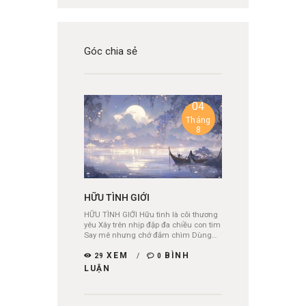
Góc chia sẻ
04
Tháng
8
HỮU TÌNH GIỚI
HỮU TÌNH GIỚI Hữu tình là cõi thương
yêu Xây trên nhịp đập đa chiều con tim
Say mê nhưng chớ đắm chìm Dùng…
XEM
BÌNH
29
0
LUẬN