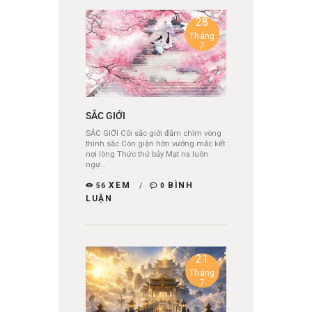
28
Tháng
7
SẮC GIỚI
SẮC GIỚI Cõi sắc giới đắm chìm vòng
thinh sắc Còn giận hờn vướng mắc kết
nơi lòng Thức thứ bảy Mạt na luôn
ngự…
XEM
BÌNH
56
0
LUẬN
21
Tháng
7