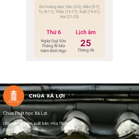
Giờ hoàng đạo: Dần (3-5), Mão (5-7),
Tỵ (9-11), Thân (15-17), Tuất (19-21),
Hợi (21-23)
Thứ 6
Lịch âm
25
Ngày Quý Sửu
Tháng Ất Mùi
Tháng 06
Năm Bính Ngọ
Chùa Phật học Xá Lợi
Chịu trách nhiệm xuất bản: Hòa Thượng Thích
Đồng Bổn