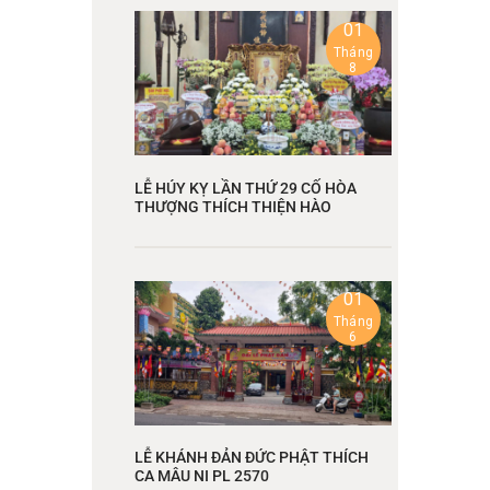
01
Tháng
8
LỄ HÚY KỴ LẦN THỨ 29 CỐ HÒA
THƯỢNG THÍCH THIỆN HÀO
01
Tháng
6
LỄ KHÁNH ĐẢN ĐỨC PHẬT THÍCH
CA MÂU NI PL 2570