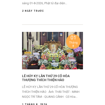
sáng 01-8-2026, Phật tử đại diện…
2 NGÀY TRƯỚC
01
Tháng
8
LỄ HÚY KỴ LẦN THỨ 29 CỐ HÒA
THƯỢNG THÍCH THIỆN HÀO
LỄ HÚY KỴ LẦN THỨ 29 CỐ HÒA THƯỢNG
THÍCH THIỆN HÀO Ảnh: THÁI THẬT - MINH
NGỌC TRÍ TÂM - QUANG CẢNH Cố Hòa…
1 THÁNG 8, 2026