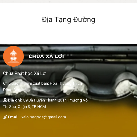
Địa Tạng Đường
Chùa Phật học Xá Lợi
Chịu trách nhiệm xuất bản: Hòa Thượng Thích
Đồng Bổn
Địa chỉ:
89 Bà Huyện Thanh Quan, Phường Võ
Thị Sáu, Quận 3, TP. HCM
Email
:
xaloipagoda@gmail.com