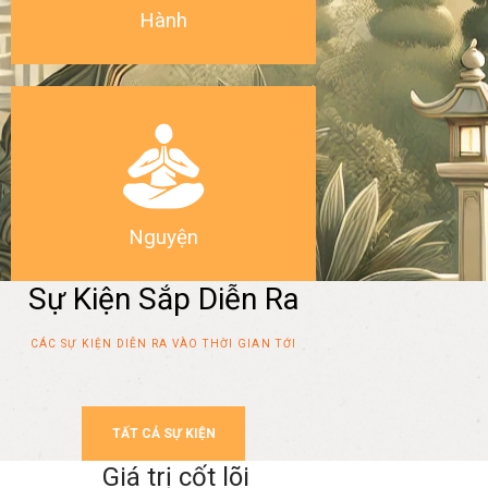
Hành
Nguyện
Sự Kiện Sắp Diễn Ra
CÁC SỰ KIỆN DIỄN RA VÀO THỜI GIAN TỚI
TẤT CẢ SỰ KIỆN
Giá trị cốt lõi