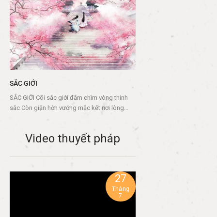
SẮC GIỚI
SẮC GIỚI Cõi sắc giới đắm chìm vòng thinh
sắc Còn giận hờn vướng mắc kết nơi lòng
Thức thứ bảy Mạt na luôn ngự…
Video thuyết pháp
27
Tháng
7