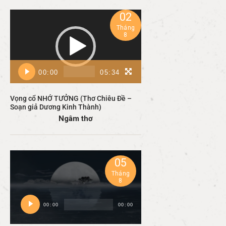
02
Trình
chơi
Tháng
8
Video
00:00
05:34
Vọng cổ NHỚ TƯỞNG (Thơ Chiêu Đề –
Soạn giả Dương Kinh Thành)
Ngâm thơ
05
Tháng
8
Trình
00:00
00:00
phát
âm