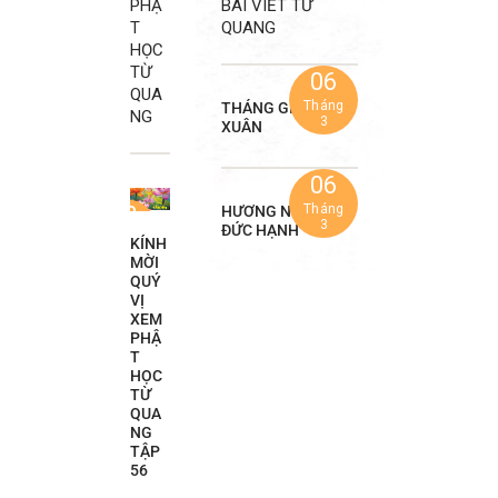
PHẬ
BÀI VIẾT TỪ
T
QUANG
HỌC
TỪ
06
QUA
Tháng
THÁNG GIÊNG VUI
NG
3
XUÂN
06
23
Tháng
HƯƠNG NGƯỜI
3
ĐỨC HẠNH
Tháng
KÍNH
5
MỜI
QUÝ
VỊ
XEM
PHẬ
T
HỌC
TỪ
QUA
NG
TẬP
56