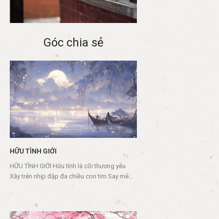
Đồng Bổn/ Giọng đọc: Tú
Trinh
Góc chia sẻ
HỮU TÌNH GIỚI
HỮU TÌNH GIỚI Hữu tình là cõi thương yêu
Xây trên nhịp đập đa chiều con tim Say mê
nhưng chớ đắm chìm Dùng…