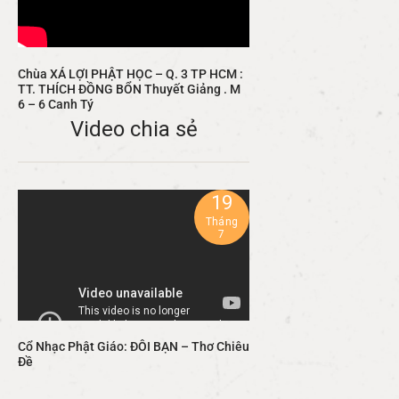
Chùa XÁ LỢI PHẬT HỌC – Q. 3 TP HCM :
TT. THÍCH ĐỒNG BỔN Thuyết Giảng . M
6 – 6 Canh Tý
Video chia sẻ
19
Tháng
7
Cổ Nhạc Phật Giáo: ĐÔI BẠN – Thơ Chiêu
Đề