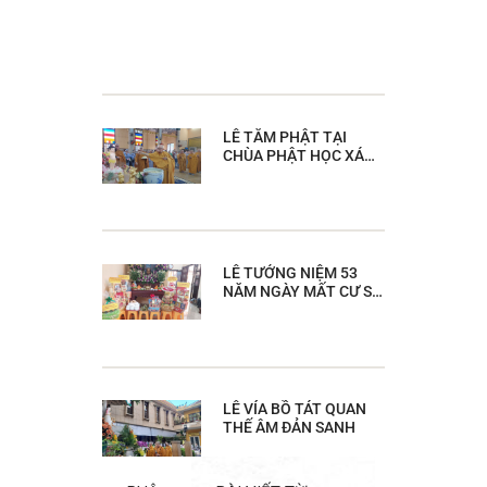
LỄ TẮM PHẬT TẠI
CHÙA PHẬT HỌC XÁ
LỢI
LỄ TƯỞNG NIỆM 53
NĂM NGÀY MẤT CƯ SĨ
CHÁNH TRÍ MAI THỌ
TRUYỀN
LỄ VÍA BỒ TÁT QUAN
THẾ ÂM ĐẢN SANH