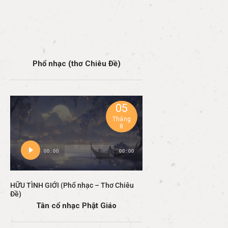
Phổ nhạc (thơ Chiêu Đề)
05
Tháng
8
Trình
00:00
00:00
phát
âm
thanh
HỮU TÌNH GIỚI (Phổ nhạc – Thơ Chiêu
Đề)
Tân cổ nhạc Phật Giáo