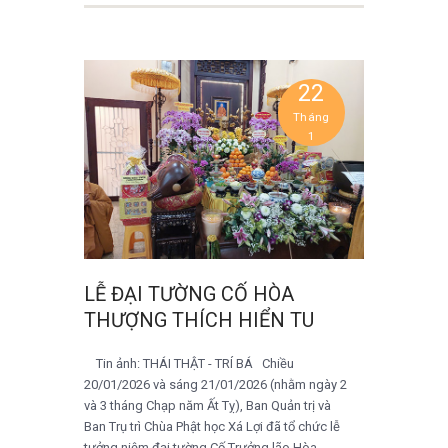
22
Tháng
1
LỄ ĐẠI TƯỜNG CỐ HÒA
THƯỢNG THÍCH HIỂN TU
Tin ảnh: THÁI THẬT - TRÍ BÁ Chiều
20/01/2026 và sáng 21/01/2026 (nhằm ngày 2
và 3 tháng Chạp năm Ất Tỵ), Ban Quản trị và
Ban Trụ trì Chùa Phật học Xá Lợi đã tổ chức lễ
tưởng niệm đại tường Cố Trưởng lão Hòa