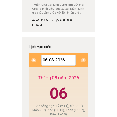
THIỆN GIỚI Cõi lành trong tâm đấy thôi
Chẳng phải điều quá xa xôi Niệm lành
gieo vào tâm thức Xây lên thiện giới…
XEM
BÌNH
60
0
LUẬN
Lịch vạn niên
Tháng 08 năm 2026
06
Giờ hoàng đạo: Tý (23-1), Sửu (1-3),
Mão (5-7), Ngọ (11-13), Thân (15-17),
Dậu (17-19)