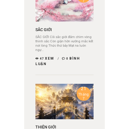
7
SẮC GIỚI
SẮC GIỚI Cõi sắc giới đắm chìm vòng
thinh sắc Còn giận hờn vướng mắc kết
nơi lòng Thức thứ bảy Mạt na luôn
ngự…
XEM
BÌNH
47
0
LUẬN
21
Tháng
7
THIỆN GIỚI