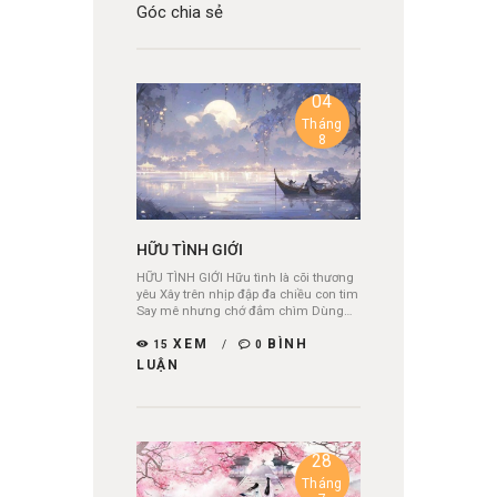
Góc chia sẻ
04
Tháng
8
HỮU TÌNH GIỚI
HỮU TÌNH GIỚI Hữu tình là cõi thương
yêu Xây trên nhịp đập đa chiều con tim
Say mê nhưng chớ đắm chìm Dùng…
XEM
BÌNH
15
0
LUẬN
28
Tháng