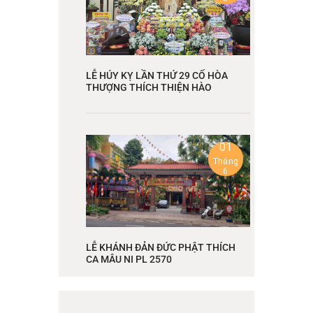
LỄ HÚY KỴ LẦN THỨ 29 CỐ HÒA
THƯỢNG THÍCH THIỆN HÀO
01
Tháng
6
LỄ KHÁNH ĐẢN ĐỨC PHẬT THÍCH
CA MÂU NI PL 2570