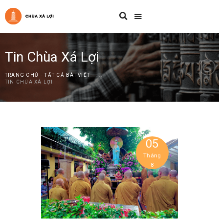
Tin Chùa Xá Lợi
TRANG CHỦ
TẤT CẢ BÀI VIẾT
...
TIN CHÙA XÁ LỢI
05
Tháng
8