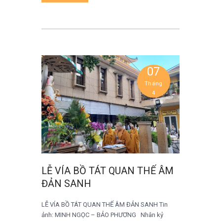
07
Tháng
4
LỄ VÍA BỒ TÁT QUAN THẾ ÂM
ĐẢN SANH
LỄ VÍA BỒ TÁT QUAN THẾ ÂM ĐẢN SANH Tin
ảnh: MINH NGỌC – BẢO PHƯƠNG Nhân kỷ