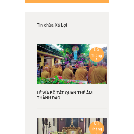
Tin chùa Xá Lợi
05
Tháng
8
LỄ VÍA BỒ TÁT QUAN THẾ ÂM
THÀNH ĐẠO
01
Tháng
8