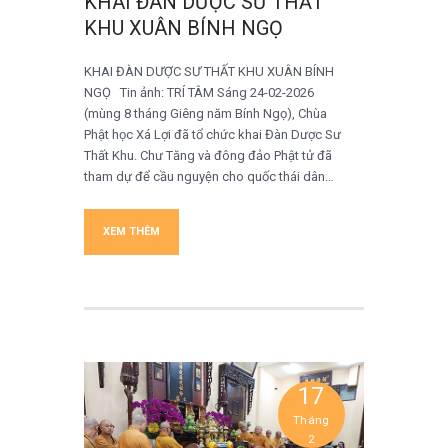
KHAI ĐÀN DƯỢC SƯ THẤT
KHU XUÂN BÍNH NGỌ
KHAI ĐÀN DƯỢC SƯ THẤT KHU XUÂN BÍNH
NGỌ Tin ảnh: TRÍ TÂM Sáng 24-02-2026
(mùng 8 tháng Giêng năm Bính Ngọ), Chùa
Phật học Xá Lợi đã tổ chức khai Đàn Dược Sư
Thất Khu. Chư Tăng và đông đảo Phật tử đã
tham dự để cầu nguyện cho quốc thái dân…
XEM THÊM
17
Tháng
2