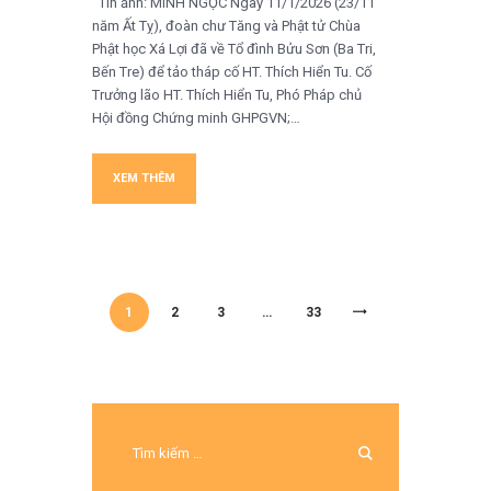
Tin ảnh: MINH NGỌC Ngày 11/1/2026 (23/11
năm Ất Tỵ), đoàn chư Tăng và Phật tử Chùa
Phật học Xá Lợi đã về Tổ đình Bửu Sơn (Ba Tri,
Bến Tre) để tảo tháp cố HT. Thích Hiển Tu. Cố
Trưởng lão HT. Thích Hiển Tu, Phó Pháp chủ
Hội đồng Chứng minh GHPGVN;…
XEM THÊM
/
/
/
/
1
2
3
>
…
33