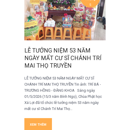
5
LỄ TƯỞNG NIỆM 53 NĂM
NGÀY MẤT CƯ SĨ CHÁNH TRÍ
MAI THỌ TRUYỀN
LỄ TƯỞNG NIỆM 53 NĂM NGÀY MẤT CƯ SĨ
CHÁNH TRÍ MAI THỌ TRUYỀN Tin ảnh: TRÍ BÁ -
TRƯƠNG HỒNG - ĐĂNG KHOA Sáng ngày
01/5/2026 (15/3 năm Bính Ngọ), Chùa Phật học
Xá Lợi đã tổ chức lễ tưởng niệm 53 năm ngày
mất cư sĩ Chánh Trí Mai Thọ…
XEM THÊM