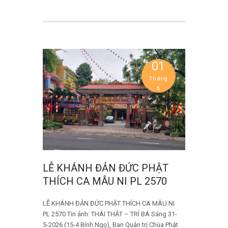
01
Tháng
6
LỄ KHÁNH ĐẢN ĐỨC PHẬT
THÍCH CA MÂU NI PL 2570
LỄ KHÁNH ĐẢN ĐỨC PHẬT THÍCH CA MÂU NI
PL 2570 Tin ảnh: THÁI THẬT – TRÍ BÁ Sáng 31-
5-2026 (15-4 Bính Ngọ), Ban Quản trị Chùa Phật