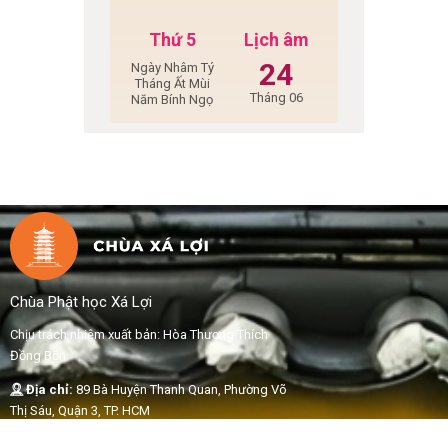
Thứ 5
Lịch âm
24
Ngày Nhâm Tý
Tháng Ất Mùi
Tháng 06
Năm Bính Ngọ
Chùa Phật học Xá Lợi
Chịu trách nhiệm xuất bản: Hòa Thượng Thích
Đồng Bổn
Địa chỉ:
89 Bà Huyện Thanh Quan, Phường Võ
Thị Sáu, Quận 3, TP. HCM
Email
:
xaloipagoda@gmail.com