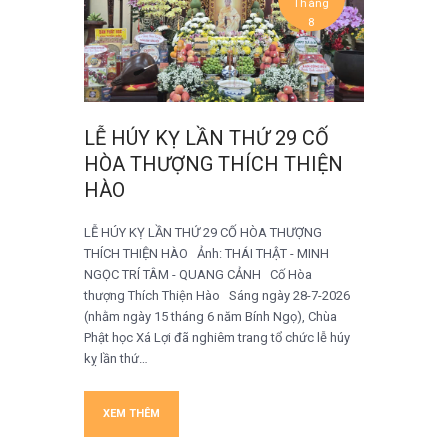
Tháng
8
LỄ HÚY KỴ LẦN THỨ 29 CỐ
HÒA THƯỢNG THÍCH THIỆN
HÀO
LỄ HÚY KỴ LẦN THỨ 29 CỐ HÒA THƯỢNG
THÍCH THIỆN HÀO Ảnh: THÁI THẬT - MINH
NGỌC TRÍ TÂM - QUANG CẢNH Cố Hòa
thượng Thích Thiện Hào Sáng ngày 28-7-2026
(nhằm ngày 15 tháng 6 năm Bính Ngọ), Chùa
Phật học Xá Lợi đã nghiêm trang tổ chức lễ húy
kỵ lần thứ…
XEM THÊM