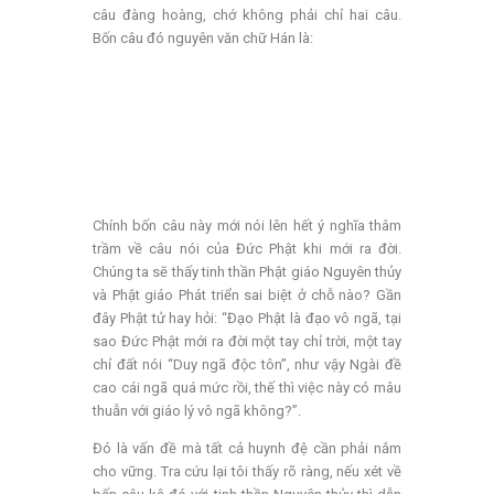
câu đàng hoàng, chớ không phải chỉ hai câu.
Bốn câu đó nguyên văn chữ Hán là:
Thiên thượng thiên hạ,
Duy ngã độc tôn.
Nhất thiết thế gian,
Sinh lão bệnh tử.
Chính bốn câu này mới nói lên hết ý nghĩa thâm
trầm về câu nói của Đức Phật khi mới ra đời.
Chúng ta sẽ thấy tinh thần Phật giáo Nguyên thủy
và Phật giáo Phát triển sai biệt ở chỗ nào? Gần
đây Phật tử hay hỏi: “Đạo Phật là đạo vô ngã, tại
sao Đức Phật mới ra đời một tay chỉ trời, một tay
chỉ đất nói “Duy ngã độc tôn”, như vậy Ngài đề
cao cái ngã quá mức rồi, thế thì việc này có mâu
thuẫn với giáo lý vô ngã không?”.
Đó là vấn đề mà tất cả huynh đệ cần phải nắm
cho vững. Tra cứu lại tôi thấy rõ ràng, nếu xét về