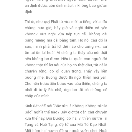
an định được, còn dính mắc thì không bao giờ an
định.
Thí dụ như quý Phật tử vừa mới to tiếng với ai đó
chừng nửa giờ, bây giờ vô ngồi thiền có yên
không? Vừa ngồi vừa tiếp tục cãi, không cãi
bằng miệng mà cãi bằng tâm. Họ nói câu đó là
sao, mình phải trả lời thế nào cho xứng v.v… cứ
ôn tới ôn lui hoài. Vì chúng ta thấy câu nói thật
nên không bỏ được. Nếu ta quán con người đó
không thật thì lời nói của họ có thật đâu, tất cả là
chuyện rỗng, có gì quan trọng. Thấy vậy liền
buông nhẹ. Buông được thì ngồi thiền mới yên.
Cho nên trước tiên bước vào cửa thiền, chúng ta
phải đi từ lý Bát-nhã, dẹp bỏ tất cả những cố
chấp của mình.
Kinh
Bát-nhã
nói “Sắc tức là Không, Không tức là
Sắc” nghĩa thế nào? Bây giờ tôi dẫn câu chuyện
xưa thế này. Đời Đường, có hai vị thiền sư trẻ Trí
Tạng và Huệ Tạng, đệ tử của Mã Tổ Đạo Nhất.
Một hôm hai huynh đệ ra ngoài vườn chơi. Ngài