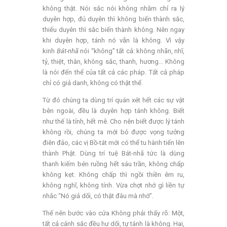
không thật. Nói sắc nói không nhằm chỉ ra lý
duyên hợp, đủ duyên thì không biến thành sắc,
thiếu duyên thì sắc biến thành không. Nên ngay
khi duyên hợp, tánh nó vẫn là không. Vì vậy
kinh
Bát-nhã
nói “không” tất cả: không nhãn, nhĩ,
tỷ, thiệt, thân, không sắc, thanh, hương… Không
là nói đến thể của tất cả các pháp. Tất cả pháp
chỉ có giả danh, không có thật thể.
Từ đó chúng ta dùng trí quán xét hết các sự vật
bên ngoài, đều là duyên hợp tánh không. Biết
như thế là tỉnh, hết mê. Cho nên biết được lý tánh
không rồi, chúng ta mới bỏ được vọng tưởng
điên đảo, các vị Bồ-tát mới có thể tu hành tiến lên
thành Phật. Dùng trí tuệ Bát-nhã tức là dùng
thanh kiếm bén ruồng hết sáu trần, không chấp
không kẹt. Không chấp thì ngồi thiền êm ru,
không nghĩ, không tính. Vừa chợt nhớ gì liền tự
nhắc “Nó giả dối, có thật đâu mà nhớ”.
Thế nên bước vào cửa Không phải thấy rõ: Một,
tất cả cảnh sắc đều hư dối, tự tánh là không. Hai,