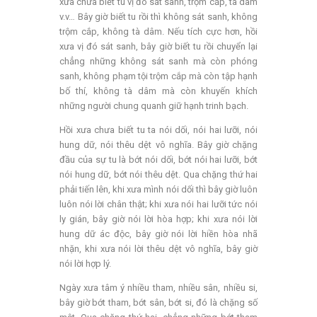
xưa chưa biết tu vị đó sát sanh, trộm cắp, tà dâm
v.v… Bây giờ biết tu rồi thì không sát sanh, không
trộm cắp, không tà dâm. Nếu tích cực hơn, hồi
xưa vị đó sát sanh, bây giờ biết tu rồi chuyển lại
chẳng những không sát sanh mà còn phóng
sanh, không phạm tội trộm cắp mà còn tập hạnh
bố thí, không tà dâm mà còn khuyến khích
những người chung quanh giữ hạnh trinh bạch.
Hồi xưa chưa biết tu ta nói dối, nói hai lưỡi, nói
hung dữ, nói thêu dệt vô nghĩa. Bây giờ chặng
đầu của sự tu là bớt nói dối, bớt nói hai lưỡi, bớt
nói hung dữ, bớt nói thêu dệt. Qua chặng thứ hai
phải tiến lên, khi xưa mình nói dối thì bây giờ luôn
luôn nói lời chân thật; khi xưa nói hai lưỡi tức nói
ly gián, bây giờ nói lời hòa hợp; khi xưa nói lời
hung dữ ác độc, bây giờ nói lời hiền hòa nhã
nhặn, khi xưa nói lời thêu dệt vô nghĩa, bây giờ
nói lời hợp lý.
Ngày xưa tâm ý nhiều tham, nhiều sân, nhiều si,
bây giờ bớt tham, bớt sân, bớt si, đó là chặng số