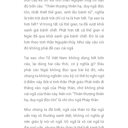
bốn câu kệ đó với tinh thần Nguyên thủy thì dẫn
đủ bốn câu: “Thiên thượng thiên hạ, duy ngã độc
tôn, nhất thiết thế gian, sinh lão bệnh tử”, nghĩa
là trên trời dưới trời chỉ có ta là hơn hết. Tại sao ta
hơn hết? Vì trong tất cả thế gian, ta đã vượt khỏi
sanh già bệnh chết. Phật hơn tất cả thế gian vì
Ngài đã qua khỏi sanh già bệnh chết. Đó là cái
hơn theo tinh thần Nguyên thủy. Như vậy câu nói
đó không phải đề cao cái ngã.
Tại sao chư Tổ Việt Nam không dùng hết bốn
câu, lại dùng hai câu thôi, có ý nghĩa gì? Đâu
phải các Ngài không đọc qua bài kệ đó, nếu
chúng ta không nghiên cứu kỹ có thể bị nghi ngờ
ở điểm này. Bởi vì tinh thần Phật giáo Phát triển đi
thẳng vào ngã của Pháp thân, chớ không phải
cái ngã của thân này. Nên nói “Thiên thượng thiên
hạ, duy ngã độc tôn” là chỉ cho ngã Pháp thân.
Như chúng ta đã biết, ngã của thân tứ đại ngũ
uẩn này vô thường sanh diệt, không có nghĩa gì
nên giáo lý nói vô ngã. Vô ngã là vô cái ngã tứ
đại ngũ uẩn, nhưng Pháp thân là thể bất sanh bất