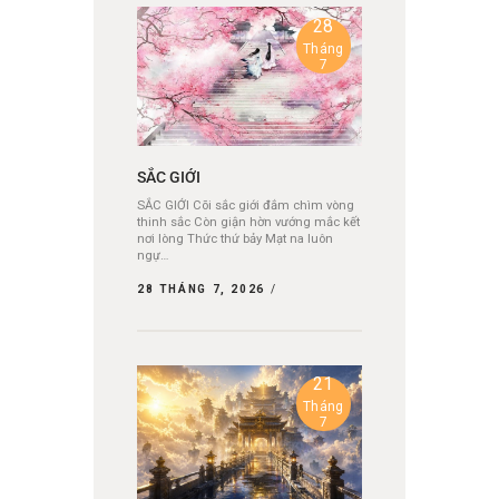
28
Tháng
7
SẮC GIỚI
SẮC GIỚI Cõi sắc giới đắm chìm vòng
thinh sắc Còn giận hờn vướng mắc kết
nơi lòng Thức thứ bảy Mạt na luôn
ngự…
28 THÁNG 7, 2026
21
Tháng
7