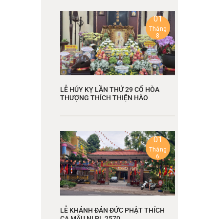
01
Tháng
8
LỄ HÚY KỴ LẦN THỨ 29 CỐ HÒA
THƯỢNG THÍCH THIỆN HÀO
01
Tháng
6
LỄ KHÁNH ĐẢN ĐỨC PHẬT THÍCH
CA MÂU NI PL 2570