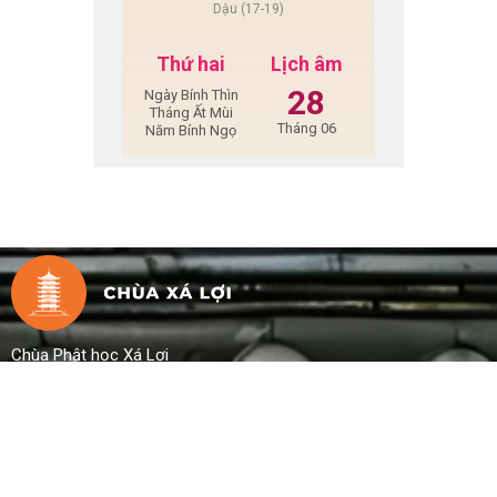
Dậu (17-19)
Thứ hai
Lịch âm
28
Ngày Bính Thìn
Tháng Ất Mùi
Tháng 06
Năm Bính Ngọ
Chùa Phật học Xá Lợi
Chịu trách nhiệm xuất bản: Hòa Thượng Thích
Đồng Bổn
Địa chỉ:
89 Bà Huyện Thanh Quan, Phường Võ
Thị Sáu, Quận 3, TP. HCM