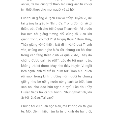
an vui, xã hội cũng tốt theo. Rõ ràng việc tu có lợi
ích thiết thực cho mọi người và xã hội.
Lúc tôi đi giảng ở Rạch Giá với thầy Huyền Vi, đề
tài giảng là giáo lý Nhị thừa. Trong đó nói về tứ
thiền, bát định cho tới tứ quả Thanh văn. Vì thuộc
bài nên tôi giảng tương đối cũng rõ. Sau khi
giảng xong, có một Phật tử quỳ thưa: “Thưa Thầy,
Thầy giảng về tứ thiền, bát định và tứ quả Thanh
văn, chúng con nghe hiểu rồi, nhưng xin hỏi thật
trong các tầng thiền định và quả vị đó, Thầy đã
chứng được cái nào rồi?”. Lúc đó tôi ngớ ngẩn,
không trả lời được. May nhờ thầy Huyền Vi ngồi
bên cạnh lanh trí, trả lời dùm tôi: “Đạo hữu quên
rồi sao, trong kinh thường nói người tu chứng
giống như kẻ uống nước nóng lạnh tự biết, làm
sao nói cho đạo hữu nghe được”. Lần đó Thầy
Huyền Vi đã trả lời cứu bồ tôi. Nhưng thật tình, khi
ấy tôi rất đau. Tại sao?
Chúng tôi cứ quen học hiểu, mà không có thì giờ
tu. Một đêm nhiều lắm là tụng kinh đủ hai thời,