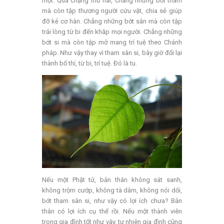
một. Qua chặng thứ hai, chẳng những bớt tham
mà còn tập thương người cứu vật, chia sẻ giúp
đỡ kẻ cơ hàn. Chẳng những bớt sân mà còn tập
trải lòng từ bi đến khắp mọi người. Chẳng những
bớt si mà còn tập mở mang trí tuệ theo Chánh
pháp. Như vậy thay vì tham sân si, bây giờ đổi lại
thành bố thí, từ bi, trí tuệ. Đó là tu.
Nếu một Phật tử, bản thân không sát sanh,
không trộm cướp, không tà dâm, không nói dối,
bớt tham sân si, như vậy có lợi ích chưa? Bản
thân có lợi ích cụ thể rồi. Nếu một thành viên
trong gia đình tốt như vậy, tự nhiên gia đình cũng