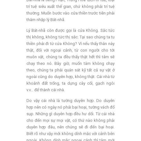
trí tuệ siêu xuất thế gian, chứ không phải trí tuệ
thường. Muốn bước vào cửa thiền trước tiên phải
thâm nhập lý Bát-nhã.
Lý Bát-nhã còn được gọi là cửa Không. Sắc tức
thị không, không tức thị sắc. Tại sao chúng ta tu
thiền phải đi từ cửa Không? Vì nếu thấy thân này
thật, đối với ngoại cảnh, từ con người cho tới
muôn vật, chúng ta đều thấy thật hết thì tâm sẽ
chạy theo nó. Bây giờ, muốn tâm không chạy
theo, chúng ta phải quán sát kỹ tất cả sự vật ở
ngoài cũng do duyên hợp, không thật. Cái nhà từ
khoảnh đất trống, ta dựng cây cối, gạch ngói
v.v… để thành cái nhà.
Do vậy cái nhà là tướng duyên hợp. Do duyên
hợp nên có ngày nó phải bại hoại, tường vách đổ
sụp. Những gì duyên hợp đều hư dối. Từ cái nhà
cho đến mọi sự mọi vật, có thứ nào không phải
duyên hợp đâu, nên chúng sẽ đi đến bại hoại.
Biết rõ như vậy mới không dính mắc với cảnh bên
ngoài. Không dính mắc ngoại cảnh thì tâm mới