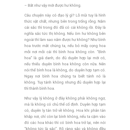
– Bắt như vậy mới được hư không.
Câu chuyện này có đạo lý gì? Lỗ mũi tuy là hình
thức vật chất, nhưng bên trong trống rỗng. Nắm
cái sắc thì trong đó đã có cái không rồi. Đây là
nghĩa sắc tức thị không. Nếu ôm hư không bên
ngoài thì làm sao nắm được hư không? Như bình
hoa trước mắt chúng ta, nếu bỏ mấy cọng hoa
mỗi nơi mỗi cái thì bình hoa không còn. “Bình
hoa” là giả danh, do đủ duyên hợp lại mới có,
nếu thiếu duyên bình hoa không còn nữa. Nên
nói thể bình hoa là không, do duyên hợp tạm có.
Ngay nơi bình hoa chúng ta biết tánh nó là
không. Tuy tánh không nhưng đủ duyên hợp lại
thì thành bình hoa.
Như vậy lý không ở đây không phải không ngơ,
mà là không có chủ thể cố định. Duyên hợp tạm
có, duyên ly tán trở về không. Hoa khi phân tán
khắp nơi, chỉ còn lại bình không, nếu ta cặm vào
đó các hoa khác thì có bình hoa trở lại, nên nói
“không tức là sắc”. Rõ ràng sắc và không đều