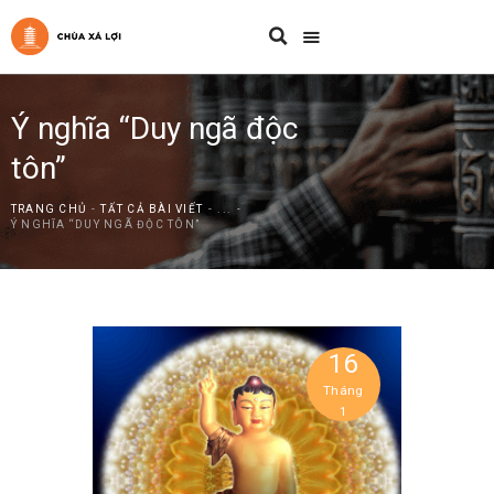
Ý nghĩa “Duy ngã độc
tôn”
TRANG CHỦ
TẤT CẢ BÀI VIẾT
...
Ý NGHĨA “DUY NGÃ ĐỘC TÔN”
16
Tháng
1