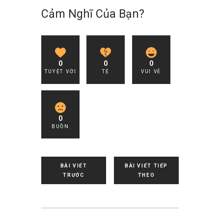
Cảm Nghĩ Của Bạn?
0
0
0
TUYỆT VỜI
TỆ
VUI VẺ
0
BUỒN
BÀI VIẾT
BÀI VIẾT TIẾP
TRƯỚC
THEO