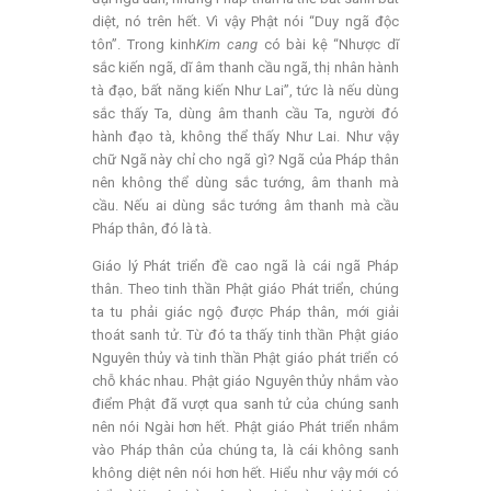
diệt, nó trên hết. Vì vậy Phật nói “Duy ngã độc
tôn”. Trong kinh
Kim cang
có bài kệ “Nhược dĩ
sắc kiến ngã, dĩ âm thanh cầu ngã, thị nhân hành
tà đạo, bất năng kiến Như Lai”, tức là nếu dùng
sắc thấy Ta, dùng âm thanh cầu Ta, người đó
hành đạo tà, không thể thấy Như Lai. Như vậy
chữ Ngã này chỉ cho ngã gì? Ngã của Pháp thân
nên không thể dùng sắc tướng, âm thanh mà
cầu. Nếu ai dùng sắc tướng âm thanh mà cầu
Pháp thân, đó là tà.
Giáo lý Phát triển đề cao ngã là cái ngã Pháp
thân. Theo tinh thần Phật giáo Phát triển, chúng
ta tu phải giác ngộ được Pháp thân, mới giải
thoát sanh tử. Từ đó ta thấy tinh thần Phật giáo
Nguyên thủy và tinh thần Phật giáo phát triển có
chỗ khác nhau. Phật giáo Nguyên thủy nhắm vào
điểm Phật đã vượt qua sanh tử của chúng sanh
nên nói Ngài hơn hết. Phật giáo Phát triển nhắm
vào Pháp thân của chúng ta, là cái không sanh
không diệt nên nói hơn hết. Hiểu như vậy mới có