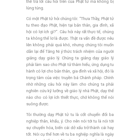
thể trả lời câu hỏi trên của Phật tử mà không bị
lúng túng.
Có một Phật tử hỏi chúng tôi: “Thưa Thầy, Phật tử
tu theo đạo Phật, hiện tại bản thân, gia đình, xã
hội có lợi ích gì?”. Câu hỏi này rất thực tế, chúng
ta không thể lơ là được. Thật ra vấn đề được nêu
lên không phải quá khó, nhưng chúng tôi muốn
dẫn lại để Tăng Ni ý thức trách nhiệm của người
giảng dạy giáo lý. Chúng ta giảng dạy giáo lý
phải làm sao cho Phật tử thâm hiểu, ứng dụng tu
hành có lợi cho bản thân, gia đình và xã hội, đó là
trọng tâm của việc truyền bá Chánh pháp. Chính
nhờ những câu hỏi này làm cho chúng ta phải
nghiên cứu kỹ lưỡng về giáo lý nhà Phật, dạy thế
nào cho có lợi ích thiết thực, chớ không thể nói
suông được.
Tôi thường dạy Phật tử tu là cốt chuyển đổi ba
nghiệp thân, khẩu, ý. Cho nên nói tới tu là nói tới
sự chuyển hóa, biến cái dở xấu trở thành cái hay
tốt. Nói cụ thể hơn về tu ba nghiệp nghĩa là ngày