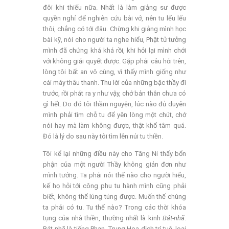
đôi khi thiếu nữa. Nhất là làm giảng sư được
quyền nghỉ để nghiên cứu bài vở, nên tu lếu lếu
thôi, chẳng có tới đâu. Chừng khi giảng mình học
bài kỹ, nói cho người ta nghe hiểu, Phật tử tưởng
mình đã chứng khá khá rồi, khi hỏi lại mình chới
với không giải quyết được. Gặp phải câu hỏi trên,
lòng tôi bất an vô cùng, vì thấy mình giống như
cái máy thâu thanh. Thu lời của những bậc thầy đi
trước, rồi phát ra y như vậy, chớ bản thân chưa có
gì hết. Do đó tôi thầm nguyện, lúc nào đủ duyên
mình phải tìm chỗ tu để yên lòng một chút, chớ
nói hay mà làm không được, thật khổ tâm quá.
Đó là lý do sau này tôi tìm lên núi tu thiền.
Tôi kể lại những điều này cho Tăng Ni thấy bổn
phận của một người Thầy không giản đơn như
mình tưởng. Ta phải nói thế nào cho người hiểu,
kế họ hỏi tới công phu tu hành mình cũng phải
biết, không thể lúng túng được. Muốn thế chúng
ta phải có tu. Tu thế nào? Trong các thời khóa
tụng của nhà thiền, thường nhất là kinh
Bát-nhã
.
Bát-nhã là tiếng Phạn, Trung Hoa dịch trí tuệ, loại