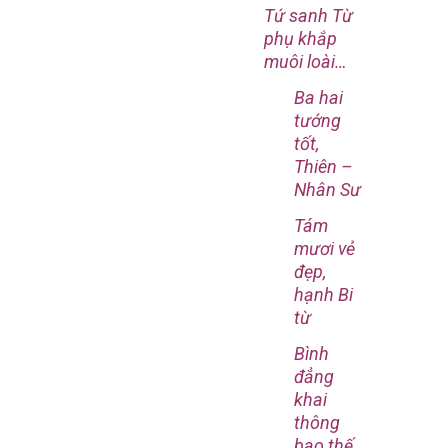
Tứ sanh Từ
phụ khắp
muôi loài…
Ba hai
tướng
tốt,
Thiên –
Nhân Sư
Tám
mươi vẻ
đẹp,
hạnh Bi
từ
Bình
đẳng
khai
thông
bao thế