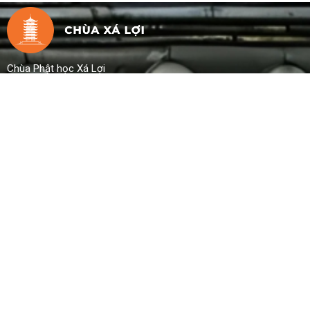
Chùa Phật học Xá Lợi
Chịu trách nhiệm xuất bản: Hòa Thượng Thích
Đồng Bổn
Địa chỉ:
89 Bà Huyện Thanh Quan, Phường Võ
Thị Sáu, Quận 3, TP. HCM
Email
:
xaloipagoda@gmail.com
Thời gian mở cửa
Thứ Hai - Chủ nhật
Sáng: 8:00 - 11:00
Chiều: 14:00
- 19:00
LIÊN HỆ