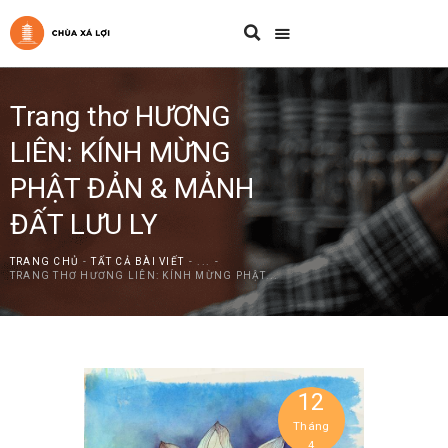
Trang thơ HƯƠNG
LIÊN: KÍNH MỪNG
PHẬT ĐẢN & MẢNH
ĐẤT LƯU LY
TRANG CHỦ
TẤT CẢ BÀI VIẾT
...
TRANG THƠ HƯƠNG LIÊN: KÍNH MỪNG PHẬT...
12
Tháng
4