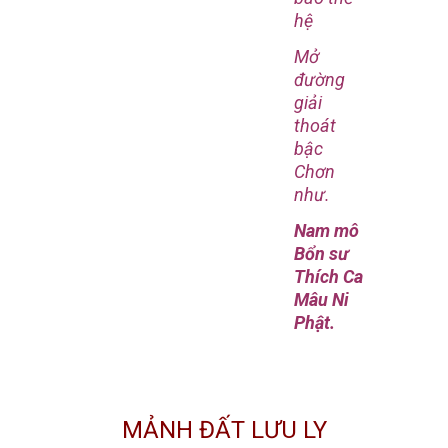
hệ
Mở
đường
giải
thoát
bậc
Chơn
như.
Nam mô
Bổn sư
Thích Ca
Mâu Ni
Phật.
MẢNH ĐẤT LƯU LY