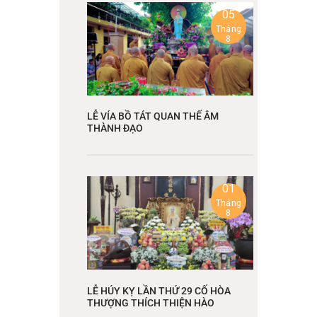
05
Tháng
8
LỄ VÍA BỒ TÁT QUAN THẾ ÂM
THÀNH ĐẠO
01
Tháng
8
LỄ HÚY KỴ LẦN THỨ 29 CỐ HÒA
THƯỢNG THÍCH THIỆN HÀO