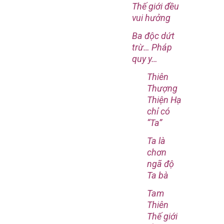
Thế giới đều
vui hưởng
Ba độc dứt
trừ… Pháp
quy y…
Thiên
Thượng
Thiện Hạ
chỉ có
“Ta”
Ta là
chơn
ngã độ
Ta bà
Tam
Thiên
Thế giới