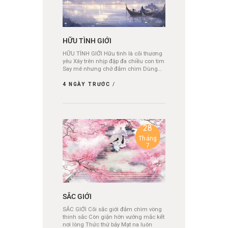
HỮU TÌNH GIỚI
HỮU TÌNH GIỚI Hữu tình là cõi thương
yêu Xây trên nhịp đập đa chiều con tim
Say mê nhưng chớ đắm chìm Dùng…
4 NGÀY TRƯỚC
28
Tháng
7
SẮC GIỚI
SẮC GIỚI Cõi sắc giới đắm chìm vòng
thinh sắc Còn giận hờn vướng mắc kết
nơi lòng Thức thứ bảy Mạt na luôn