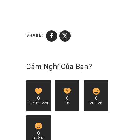
SHARE:
Cảm Nghĩ Của Bạn?
0
0
0
TUYỆT VỜI
TỆ
VUI VẺ
0
BUỒN