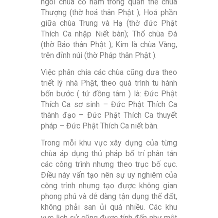
ngôi chùa cổ năm trong quẩn thể chùa
Thượng (thờ hoá thân Phật ); Hoả phần
giữa chùa Trung và Hạ (thờ đức Phật
Thích Ca nhập Niết bàn); Thổ chùa Đá
(thờ Báo thân Phật ); Kim là chùa Vàng,
trên đỉnh núi (thờ Pháp thân Phật ).
Việc phân chia các chùa cũng dưa theo
triết lý nhà Phật, theo quá trình tu hành
bốn bước ( tứ đồng tâm ) là: Đức Phật
Thích Ca sơ sinh – Đức Phật Thích Ca
thành đạo – Đức Phật Thích Ca thuyết
pháp – Đức Phật Thích Ca niết bàn.
Trong mỗi khu vực xây dựng của từng
chùa áp dụng thủ pháp bố trí phân tán
các công trình nhưng theo trục bố cục.
Điều này vấn tạo nên sự uy nghiêm của
công trình nhưng tạo được không gian
phong phú và dễ dàng tận dụng thế đất,
không phải san ủi quá nhiều. Các khu
vực lịch sử cũng được tính đến như một