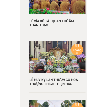
LỄ VÍA BỒ TÁT QUAN THẾ ÂM
THÀNH ĐẠO
01
Tháng
8
LỄ HÚY KỴ LẦN THỨ 29 CỐ HÒA
THƯỢNG THÍCH THIỆN HÀO
01