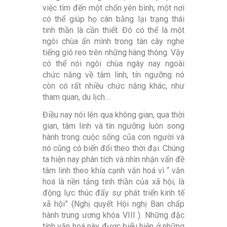
việc tìm đến một chốn yên bình, một nơi
có thể giúp họ cân bằng lại trạng thái
tinh thần là cần thiết. Đó có thể là một
ngôi chùa ẩn mình trong tán cây nghe
tiếng gió reo trên những hàng thông. Vậy
có thể nói ngôi chùa ngày nay ngoài
chức năng về tâm linh, tín ngưỡng nó
còn có rất nhiều chức năng khác, như
tham quan, du lịch…
Điều nay nói lên qua không gian, qua thời
gian, tâm linh và tín ngưỡng luôn song
hành trong cuộc sống của con người và
nó cũng có biến đổi theo thời đại. Chúng
ta hiện nay phân tích và nhìn nhận vấn đề
tâm linh theo khía cạnh văn hoá vì “ văn
hoá là nền tảng tinh thần của xã hội, là
động lực thúc đẩy sự phát triển kinh tế
xã hội” (Nghị quyết Hội nghị Ban chấp
hành trung ương khóa VIII ). Những đặc
tính văn hoá này được biểu hiện ở những