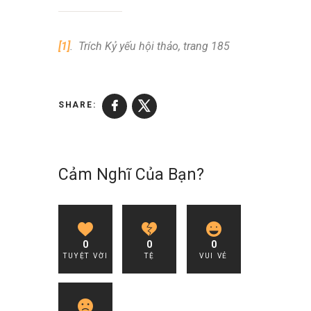
[1]
. Trích Kỷ yếu hội thảo, trang 185
SHARE:
Cảm Nghĩ Của Bạn?
0
0
0
TUYỆT VỜI
TỆ
VUI VẺ