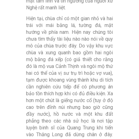
mặt tâm linh và tín ngưỡng của nguời xứ
Nghệ rất manh liệt.
Hiện tại, chùa chỉ có một gian nhỏ và hai
trái với mái bằng lá, tường đá, mặt
hướng về phía nam. Hiện nay chúng tôi
chưa tìm thấy tài liệu nào nào nói về quy
mô của chùa trước đây. Do vậy khu vực
chùa và xung quanh bao gồm hai ngôi
mộ bằng đá xếp (có giả thiết cho rằng
đó là mộ vua Cảnh Thịnh và ngôi mộ thứ
hai có thể của vị sư trụ trì hoặc vợ vua),
tạm được khoang vùng thành khu di tích
cần nghiên cứu tiếp để có phương án
bảo tồn thích hợp khi có đủ điều kiện. Xa
hơn một chút là giếng nước cổ (tuy ở độ
cao trên đỉnh núi nhưng bao giờ cũng
đầy nước), hồ nước và một khu đất
phẳng theo các nhà sử học là nơi tập
luyện binh sĩ của Quang Trung khi tiến
vào Thăng Long đã dừng chân ở đây.