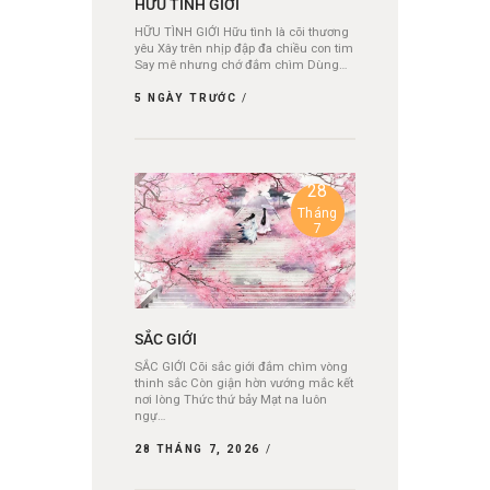
HỮU TÌNH GIỚI
HỮU TÌNH GIỚI Hữu tình là cõi thương
yêu Xây trên nhịp đập đa chiều con tim
Say mê nhưng chớ đắm chìm Dùng…
5 NGÀY TRƯỚC
28
Tháng
7
SẮC GIỚI
SẮC GIỚI Cõi sắc giới đắm chìm vòng
thinh sắc Còn giận hờn vướng mắc kết
nơi lòng Thức thứ bảy Mạt na luôn
ngự…
28 THÁNG 7, 2026