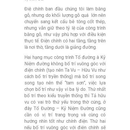
Điệ chính ban đầu chúng tôi làm băng
gỗ, nhưng do khối lượng gỗ quá lớn nên
chuyển sang kết cấu bê tông cốt thép,
nhưng vẫn giữ theo tỷ lệ của công trình
bằng gỗ, như vậy phù hợp với điều kiện
thực tế. Điện chính có hai tầng, tầng trên
là nơi thờ, tầng dưới là giảng đường.
Hai hạng mục công trình Tổ đường à Kỷ
Niệm đường không bố trí vuông góc với
điện chính (tạo nên Ta Vu – Hữu Vu như
cách bố trí tryền thống) mà bố trí song
song tạo nên thế “tam sơn”, việc lựa
chọn bố trí như vậy vì ba lý do. Thứ nhất
bố trí theo kiểu truyền thống thì Tả hữu
vu có vai trò thứ yếu trong thờ cúng, ở
đây Tổ Đường – Kỷ Niệm Đường cũng
cần có vị trí trang trọng và cùng có
hướng nhìn tốt như chính điện. Thứ hai
nếu bố trí vuông góc với điên chính sẽ