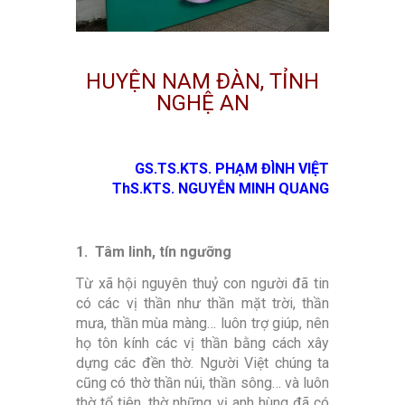
HUYỆN NAM ĐÀN, TỈNH
NGHỆ AN
GS.TS.KTS. PHẠM ĐÌNH VIỆT
ThS.KTS. NGUYỄN MINH QUANG
1. Tâm linh, tín ngưỡng
Từ xã hội nguyên thuỷ con người đã tin
có các vị thần như thần mặt trời, thần
mưa, thần mùa màng… luôn trợ giúp, nên
họ tôn kính các vị thần bằng cách xây
dựng các đền thờ. Người Việt chúng ta
cũng có thờ thần núi, thần sông… và luôn
thờ tổ tiên, thờ những vị anh hùng đã có