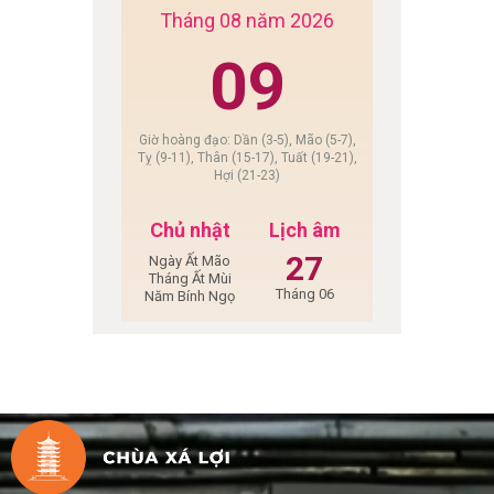
Tháng 08 năm 2026
09
Giờ hoàng đạo: Dần (3-5), Mão (5-7),
Tỵ (9-11), Thân (15-17), Tuất (19-21),
Hợi (21-23)
Chủ nhật
Lịch âm
27
Ngày Ất Mão
Tháng Ất Mùi
Tháng 06
Năm Bính Ngọ