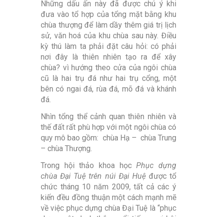
Những dấu ấn này đã được chú ý khi
đưa vào tổ hợp của tổng mặt bằng khu
chùa thượng để làm dầy thêm giá trị lịch
sử, văn hoá của khu chùa sau này. Điều
kỳ thú làm ta phải đặt câu hỏi: có phải
nơi đây là thiên nhiên tạo ra để xây
chùa? vì hướng theo cửa của ngôi chùa
cũ là hai trụ đá như hai trụ cổng, một
bên có ngai đá, rùa đá, mõ đá và khánh
đá.
Nhìn tổng thể cảnh quan thiên nhiên và
thế đất rất phù hợp với một ngôi chùa có
quy mô bao gồm: chùa Hạ – chùa Trung
– chùa Thượng.
Trong hội thảo khoa học
Phục dựng
chùa Đại Tuệ trên núi Đại Huệ
được tổ
chức tháng 10 năm 2009, tất cả các ý
kiến đều đồng thuận một cách mạnh mẽ
về việc phục dựng chùa Đại Tuệ là “phục