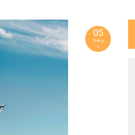
05
Tháng
5