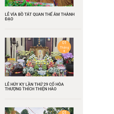
LỄ VÍA BỒ TÁT QUAN THẾ ÂM THÀNH
ĐẠO
01
Tháng
8
LỄ HÚY KỴ LẦN THỨ 29 CỐ HÒA
THƯỢNG THÍCH THIỆN HÀO
01