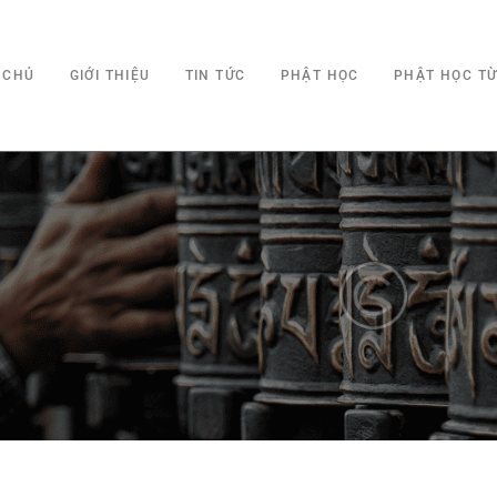
 CHỦ
GIỚI THIỆU
TIN TỨC
PHẬT HỌC
PHẬT HỌC T