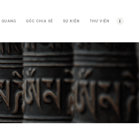
Ừ QUANG
GÓC CHIA SẺ
SỰ KIỆN
THƯ VIỆN