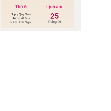
Thứ 6
Lịch âm
25
Ngày Quý Sửu
Tháng Ất Mùi
Tháng 06
Năm Bính Ngọ