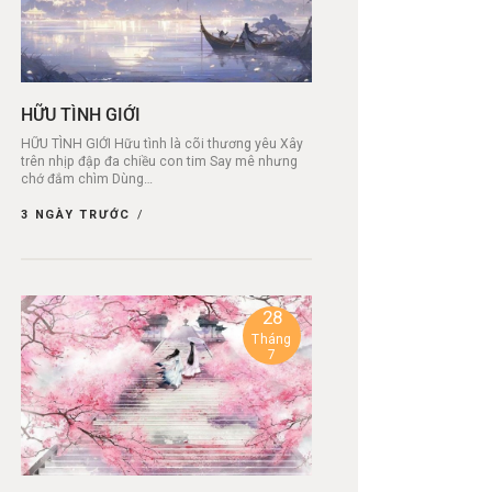
HỮU TÌNH GIỚI
HỮU TÌNH GIỚI Hữu tình là cõi thương yêu Xây
trên nhịp đập đa chiều con tim Say mê nhưng
chớ đắm chìm Dùng…
3 NGÀY TRƯỚC
28
Tháng
7