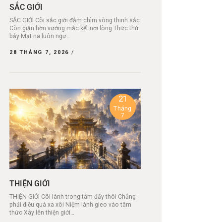
SẮC GIỚI
SẮC GIỚI Cõi sắc giới đắm chìm vòng thinh sắc
Còn giận hờn vướng mắc kết nơi lòng Thức thứ
bảy Mạt na luôn ngự…
28 THÁNG 7, 2026
21
Tháng
7
THIỆN GIỚI
THIỆN GIỚI Cõi lành trong tâm đấy thôi Chẳng
phải điều quá xa xôi Niệm lành gieo vào tâm
thức Xây lên thiện giới…