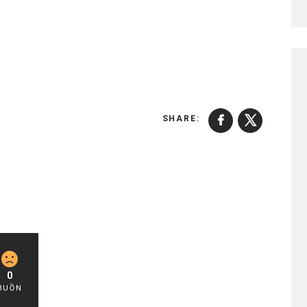
SHARE:
0
BUỒN